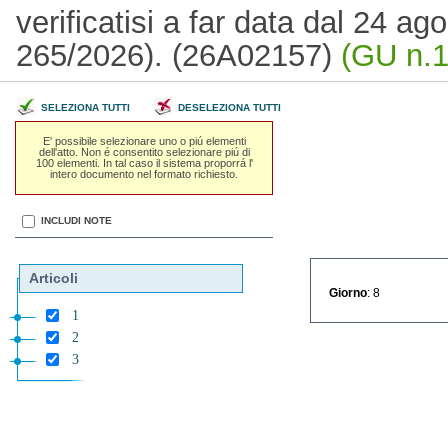
verificatisi a far data dal 24 a
265/2026). (26A02157)
(GU n.1
SELEZIONA TUTTI
DESELEZIONA TUTTI
E' possibile selezionare uno o piú elementi
dell'atto. Non é consentito selezionare piú di
100 elementi. In tal caso il sistema proporrá l'
intero documento nel formato richiesto.
INCLUDI NOTE
Articoli
Giorno
: 8
1
2
3