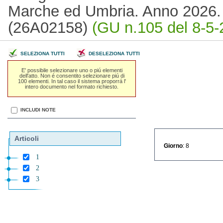
Marche ed Umbria. Anno 2026. 
(26A02158)
(GU n.105 del 8-5-
SELEZIONA TUTTI
DESELEZIONA TUTTI
E' possibile selezionare uno o piú elementi
dell'atto. Non é consentito selezionare piú di
100 elementi. In tal caso il sistema proporrá l'
intero documento nel formato richiesto.
INCLUDI NOTE
Articoli
Giorno
: 8
1
2
3