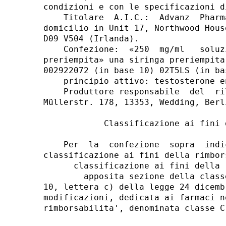
condizioni e con le specificazioni d
    Titolare  A.I.C.:  Advanz  Pharm
domicilio in Unit 17, Northwood Hous
D09 V504 (Irlanda). 

    Confezione:  «250  mg/ml   soluz
preriempita» una siringa preriempita
002922072 (in base 10) 02T5LS (in bas
    principio attivo: testosterone en
    Produttore responsabile  del  ri
Müllerstr. 178, 13353, Wedding, Berl
            Classificazione ai fini 
    Per  la  confezione  sopra  indi
classificazione ai fini della rimbors
      classificazione ai fini della 
        apposita sezione della class
10, lettera c) della legge 24 dicemb
modificazioni, dedicata ai farmaci n
rimborsabilita', denominata classe C 