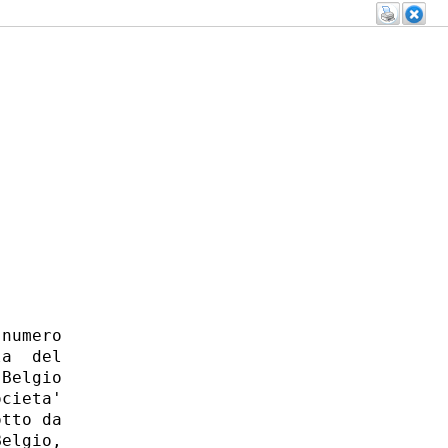
numero

a  del

Belgio

cieta'

tto da

elgio,
