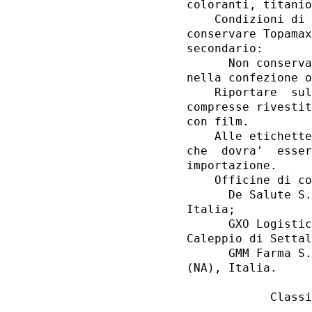
coloranti, titanio
    Condizioni di 
conservare Topamax
secondario: 

      Non conserva
nella confezione o
    Riportare  sul
compresse rivestit
con film. 

    Alle etichette
che  dovra'  esser
importazione. 

    Officine di co
      De Salute S.
Italia; 

      GXO Logistic
Caleppio di Settal
      GMM Farma S.
(NA), Italia. 

            Classi