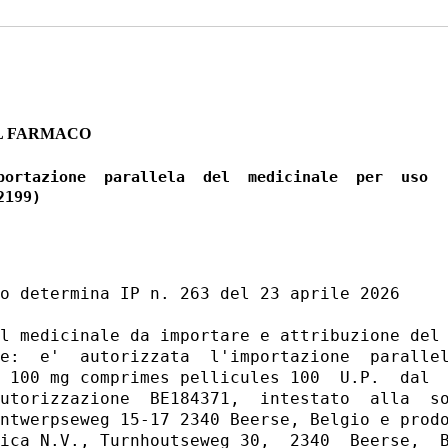
L FARMACO
portazione  parallela  del  medicinale  per  uso

o determina IP n. 263 del 23 aprile 2026 

l medicinale da importare e attribuzione del 
e:  e'  autorizzata  l'importazione  parallel
 100 mg comprimes pellicules 100  U.P.  dal  
utorizzazione  BE184371,  intestato  alla  so
ntwerpseweg 15-17 2340 Beerse, Belgio e prodo
ica N.V., Turnhoutseweg 30,  2340  Beerse,  B