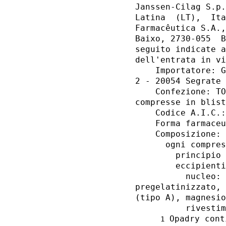
Janssen-Cilag S.p.
Latina  (LT),  Ita
Farmacêutica S.A.,
Baixo, 2730-055  B
seguito indicate a
dell'entrata in vi
    Importatore: G
2 - 20054 Segrate 
    Confezione: TO
compresse in blist
    Codice A.I.C.:
    Forma farmaceu
    Composizione: 

      ogni compres
        principio 
        eccipienti
          nucleo: 
pregelatinizzato, 
(tipo A), magnesio
          rivestim
 Opadry cont
1