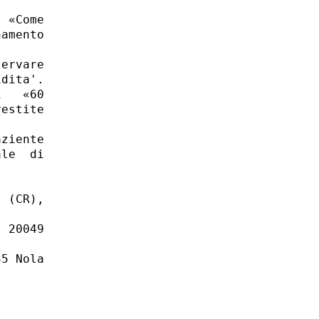
 

 «Come

amento

ervare

dita'. 

   «60

estite

ziente

le  di

 (CR),

 20049

5 Nola
