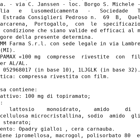
a. - via C. Janssen - loc. Borgo S. Michele -
lia   e   Lusomedicamenta   -   Sociedade   T
 Estrada Consiglieri Pedroso n.  69  B,  Quel
arcarena,  Portogallo,  con  le  specificazio
 condizione che siano valide ed efficaci al m
gore della presente determina. 

MM Farma S.r.l. con sede legale in via Lambre
(MI). 

PAMAX «100 mg  compresse  rivestite  con  fil
er AL/AL. 

 052968017 (in base 10), 1LJGLK (in base 32).
tica: compressa rivestita con film. 

sa contiene: 

attivo: 100 mg di topiramato; 

: 

   lattosio    monoidrato,    amido     di   
cellulosa microcristallina, sodio  amido  gli
 stearato; 

ento: Opadry giallo
 , cera carnauba. 

1
iene ipromellosa, macrogol, polisorbato 80  e