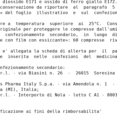
 diossido E171 e ossido di ferro giallo E172.
conservazione da riportare  al  paragrafo  5 
» del foglio  illustrativo  e  sul  confezion
re a  temperatura  superiore  ai  25°C.  Cons
riginale per proteggere le compresse dall'umi
  confezionamento  secondario,  in  luogo  di
e con film con essiccante»: 60 compresse  riv
 e' allegata la scheda di allerta per  il  pa
e  inserita  nelle  confezioni  del  medicina
nfezionamento secondario: 

r.l. - via Biasini n. 26  -  26015  Soresina 
s Pharma Italy S.p.a. - via Amendola n. 1  - 
a (MI), Italia; 

r.l. - Interporto di Nola - lotto C A1 - 8003
ficazione ai fini della rimborsabilita' 
