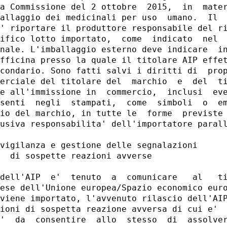
a Commissione del 2 ottobre  2015,  in  mater
allaggio dei medicinali per uso  umano.  Il  
' riportare il produttore responsabile del ri
ifico lotto importato,  come  indicato  nel  
nale. L'imballaggio esterno deve indicare  in
fficina presso la quale il titolare AIP effet
condario. Sono fatti salvi i diritti di  prop
erciale del titolare del  marchio  e  del  ti
e all'immissione in  commercio,  inclusi  eve
senti  negli  stampati,  come  simboli  o  em
io del marchio, in tutte le  forme  previste 
usiva responsabilita' dell'importatore parall
vigilanza e gestione delle segnalazioni 

  di sospette reazioni avverse 

dell'AIP  e'  tenuto  a  comunicare   al   ti
ese dell'Unione europea/Spazio economico euro
viene importato, l'avvenuto rilascio dell'AIP
ioni di sospetta reazione avversa di cui e'  
'  da  consentire  allo  stesso  di  assolver