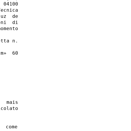
 04100

ecnica

uz  de

ni  di

omento

tta n.

m»  60

 

  mais

colato

  come
