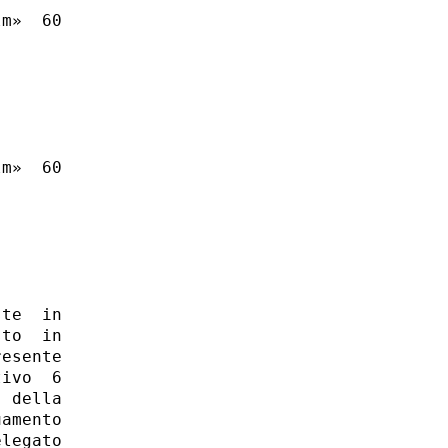
m»  60

m»  60

te  in

to  in

esente

ivo  6

 della

amento

legato
