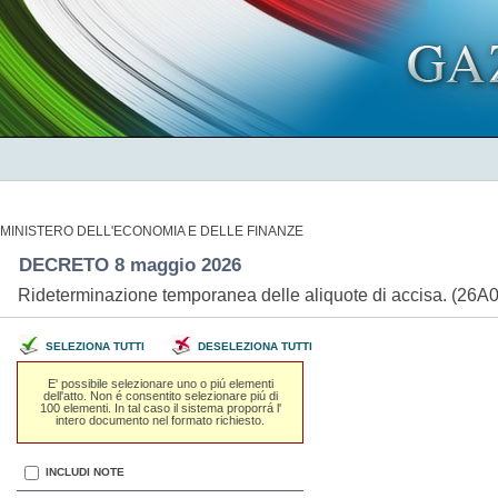
MINISTERO DELL'ECONOMIA E DELLE FINANZE
DECRETO 8 maggio 2026
Rideterminazione temporanea delle aliquote di accisa. (26
SELEZIONA TUTTI
DESELEZIONA TUTTI
E' possibile selezionare uno o piú elementi
dell'atto. Non é consentito selezionare piú di
100 elementi. In tal caso il sistema proporrá l'
intero documento nel formato richiesto.
INCLUDI NOTE