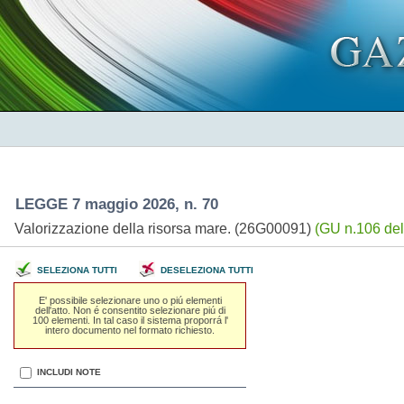
LEGGE 7 maggio 2026, n. 70
Valorizzazione della risorsa mare. (26G00091)
(GU n.106 del
SELEZIONA TUTTI
DESELEZIONA TUTTI
E' possibile selezionare uno o piú elementi
dell'atto. Non é consentito selezionare piú di
100 elementi. In tal caso il sistema proporrá l'
intero documento nel formato richiesto.
INCLUDI NOTE