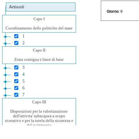
Articoli
Giorno
: 9
Capo I
Coordinamento delle politiche del mare
1
2
Capo II
Zona contigua e linee di base
3
4
5
6
7
Capo III
Disposizioni per la valorizzazione
dell'attivita' subacquea a scopo
ricreativo e per la tutela della sicurezza e
del patrimonio
ambientale e culturale
8