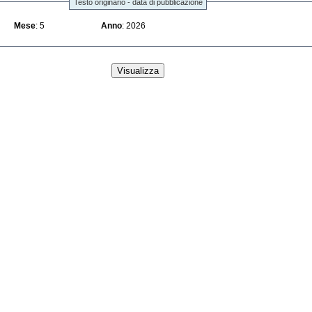
Testo originario - data di pubblicazione
Mese
: 5
Anno
: 2026