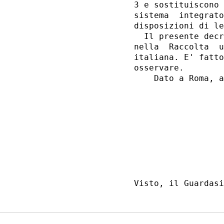
3 e sostituiscono 
sistema  integrato
disposizioni di le
  Il presente decr
nella  Raccolta  u
italiana. E' fatto
osservare. 

    Dato a Roma, a
                  
                  
                  
                  
                  
                  
                  