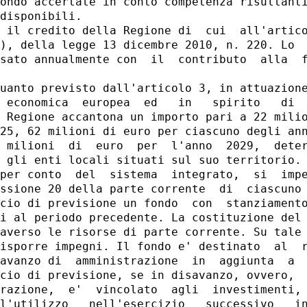
ondo accertate in conto competenza risultanti
disponibili. 

 il credito della Regione di  cui  all'artico
), della legge 13 dicembre 2010, n. 220. Lo  
sato annualmente con  il  contributo  alla  f
uanto previsto dall'articolo 3, in attuazione
 economica  europea  ed   in   spirito   di  
 Regione accantona un importo pari a 22 milio
25, 62 milioni di euro per ciascuno degli ann
 milioni  di  euro  per  l'anno  2029,  deter
 gli enti locali situati sul suo territorio. 
per conto  del  sistema  integrato,  si  impe
ssione 20 della parte corrente  di  ciascuno 
cio di previsione un fondo  con  stanziamento
i al periodo precedente. La costituzione del 
averso le risorse di parte corrente. Su tale 
isporre impegni. Il fondo e' destinato  al  r
avanzo di  amministrazione  in  aggiunta  a  
cio di previsione, se in disavanzo, ovvero,  
razione,  e'  vincolato  agli  investimenti, 
l'utilizzo   nell'esercizio   successivo   in