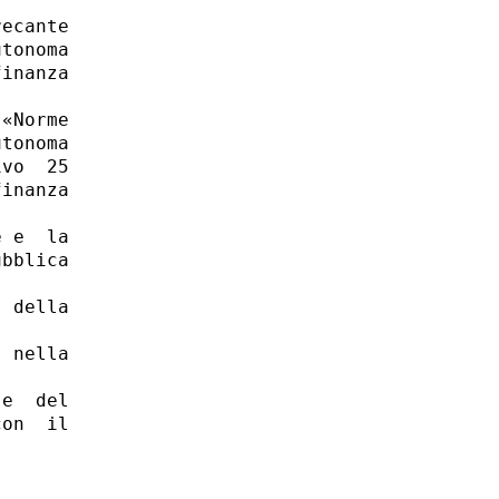
ecante

tonoma

inanza

«Norme

tonoma

vo  25

inanza

 e  la

bblica

 della

 nella

e  del

on  il
