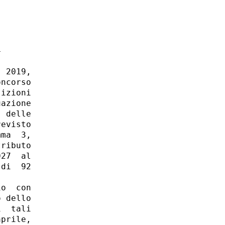
 

 2019,

ncorso

izioni

azione

 delle

evisto

ma  3,

ributo

27  al

di  92

o  con

 dello

  tali

prile,
