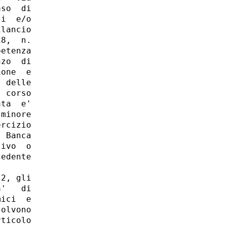
so  di

i  e/o

lancio

8,  n.

etenza

zo  di

one  e

 delle

 corso

ta  e'

minore

rcizio

 Banca

ivo  o

edente

2, gli

'   di

ici  e

olvono

ticolo
