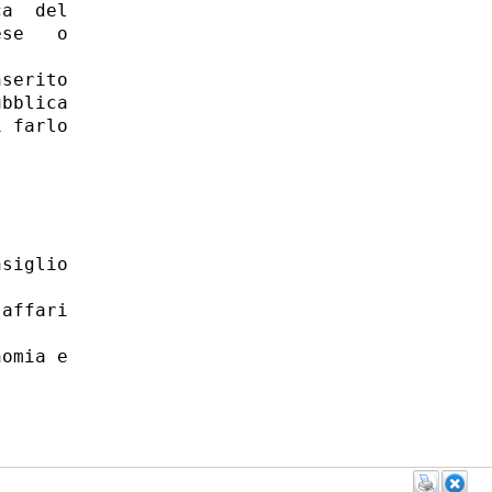
a  del

se   o

serito

bblica

 farlo

siglio

affari

omia e
