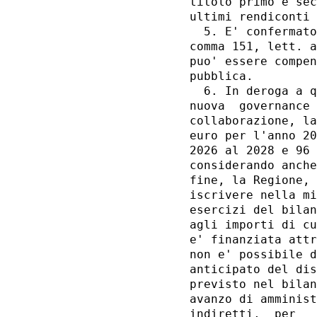
titolo primo e sec
ultimi rendiconti 
  5. E' confermato
comma 151, lett. a
puo' essere compen
pubblica. 

  6. In deroga a q
nuova  governance 
collaborazione, la
euro per l'anno 20
2026 al 2028 e 96 
considerando anche
fine, la Regione, 
iscrivere nella mi
esercizi del bilan
agli importi di cu
e' finanziata attr
non e' possibile d
anticipato del dis
previsto nel bilan
avanzo di amminist
indiretti,  per   