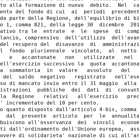
to alla formazione di nuovo  debito.  Nel  ca
ento del fondo di cui  ai  periodi  precedent
da parte della Regione, dell'equilibrio di bi
o 1, comma 821, della legge 30  dicembre  201
ativo tra le  entrate  e  le  spese  di  comp
lancio, comprensivo  dell'utilizzo  dell'avan
del recupero del  disavanzo  di  amministrazi
l  fondo  pluriennale  vincolato,  al  netto 
   e   accantonate   non   utilizzate   nel  
ell'esercizio successivo la  quota  accantona
a  sommatoria  in  valore   assoluto   del   
 del  saldo  negativo   registrato   nell'ese
so di mancato invio entro il 31 maggio  alla 
istrazioni  pubbliche  dei  dati  di  consunt
la  Regione   relativi   all'esercizio   prec
' incrementato del 10 per cento. 

o quanto disposto dall'articolo 4-bis, comma 
  dal  presente  articolo  per  le  annualita
buiscono all'osservanza  dei  vincoli  econom
ti dall'ordinamento dell'Unione europea,  ass
overe di solidarieta' nazionale di cui all'ar