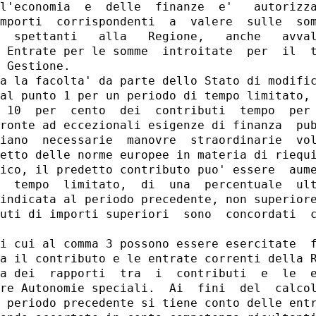
l'economia  e  delle  finanze  e'   autorizza
mporti  corrispondenti  a  valere  sulle  som
  spettanti   alla   Regione,   anche   avval
 Entrate per le somme  introitate  per  il  t
 Gestione. 

a la facolta' da parte dello Stato di modific
al punto 1 per un periodo di tempo limitato, 
 10  per  cento  dei  contributi  tempo  per 
ronte ad eccezionali esigenze di finanza  pub
iano  necessarie  manovre  straordinarie  vol
etto delle norme europee in materia di riequi
ico, il predetto contributo puo' essere  aume
  tempo  limitato,  di  una  percentuale  ult
indicata al periodo precedente, non superiore
uti di importi superiori  sono  concordati  c
i cui al comma 3 possono essere esercitate  f
a il contributo e le entrate correnti della R
a dei  rapporti  tra  i  contributi  e  le  e
re Autonomie speciali.  Ai  fini  del  calcol
 periodo precedente si tiene conto delle entr