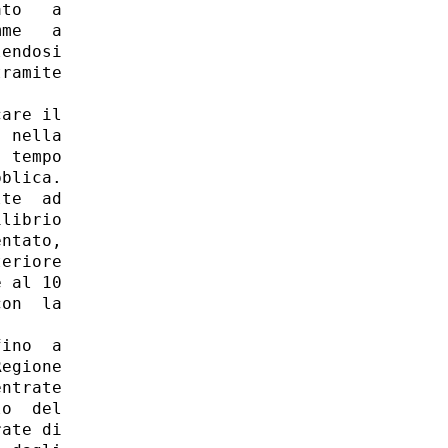
to   a

me   a

endosi

ramite

are il

 nella

 tempo

blica.

te  ad

librio

ntato,

eriore

 al 10

on  la

ino  a

egione

ntrate

o  del

ate di
