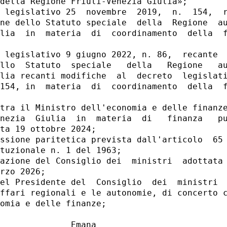
della Regione Friuli-Venezia Giulia»; 

 legislativo 25  novembre  2019,  n.  154,  r
ne dello Statuto speciale  della  Regione  au
lia  in  materia  di  coordinamento  della  f
 legislativo 9 giugno 2022, n. 86,  recante  
llo  Statuto  speciale   della   Regione   au
lia recanti modifiche  al  decreto  legislati
154, in  materia  di  coordinamento  della  f
tra il Ministro dell'economia e delle finanze
nezia  Giulia  in  materia  di   finanza   pu
ta 19 ottobre 2024; 

ssione paritetica prevista dall'articolo  65 
tuzionale n. 1 del 1963; 

azione del Consiglio dei  ministri  adottata 
rzo 2026; 

el Presidente del  Consiglio  dei  ministri  
ffari regionali e le autonomie, di concerto c
omia e delle finanze; 

              Emana 
