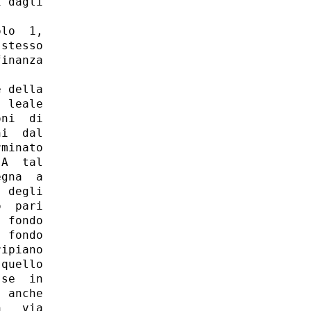
 dagli

lo  1,

stesso

inanza

 della

 leale

ni  di

i  dal

minato

A  tal

gna  a

 degli

  pari

 fondo

 fondo

ipiano

quello

se  in

 anche

   via
