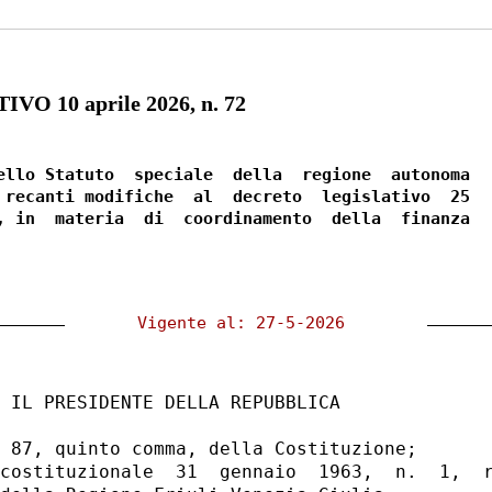
O 10 aprile 2026, n. 72
ello Statuto  speciale  della  regione  autonoma

 recanti modifiche  al  decreto  legislativo  25

, in  materia  di  coordinamento  della  finanza

 Vigente al: 27-5-2026  
 IL PRESIDENTE DELLA REPUBBLICA 

 87, quinto comma, della Costituzione; 

costituzionale  31  gennaio  1963,  n.  1,  r