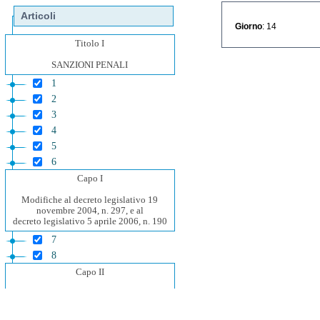
Articoli
Giorno
: 14
Titolo I
SANZIONI PENALI
1
2
3
4
5
6
Capo I
Modifiche al decreto legislativo 19
novembre 2004, n. 297, e al
decreto legislativo 5 aprile 2006, n. 190
7
8
Capo II
Modifiche al decreto legislativo 15
dicembre 2017, n. 231, al decreto
legislativo 11 maggio 2018, n. 52, e al