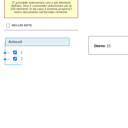
E' possibile selezionare uno o piú elementi
dell'atto. Non é consentito selezionare piú di
100 elementi. In tal caso il sistema proporrá l'
intero documento nel formato richiesto.
INCLUDI NOTE
Articoli
Giorno
: 15
1
2