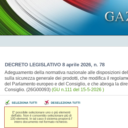
DECRETO LEGISLATIVO 8 aprile 2026, n. 78
Adeguamento della normativa nazionale alle disposizioni de
sulla sicurezza generale dei prodotti, che modifica il regol
del Parlamento europeo e del Consiglio, e che abroga la dire
Consiglio. (26G00093)
(GU n.111 del 15-5-2026 )
SELEZIONA TUTTI
DESELEZIONA TUTTI
E' possibile selezionare uno o piú elementi
dell'atto. Non é consentito selezionare piú di
100 elementi. In tal caso il sistema proporrá l'
intero documento nel formato richiesto.