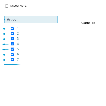
INCLUDI NOTE
Articoli
Giorno
: 15
1
2
3
4
5
6
7