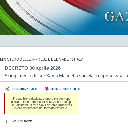
MINISTERO DELLE IMPRESE E DEL MADE IN ITALY
DECRETO 30 aprile 2026
Scioglimento della «Santa Marinella societa' cooperativa»,
SELEZIONA TUTTI
DESELEZIONA TUTTI
E' possibile selezionare uno o piú elementi
dell'atto. Non é consentito selezionare piú di
100 elementi. In tal caso il sistema proporrá l'
intero documento nel formato richiesto.
INCLUDI NOTE