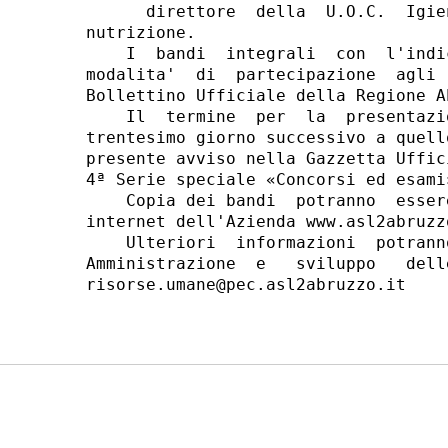
      direttore  della  U.O.C.  Igie
nutrizione. 

    I  bandi  integrali  con  l'indi
modalita'  di  partecipazione  agli 
Bollettino Ufficiale della Regione A
    Il  termine  per  la  presentazi
trentesimo giorno successivo a quell
presente avviso nella Gazzetta Uffic
4ª Serie speciale «Concorsi ed esami»
    Copia dei bandi  potranno  esser
internet dell'Azienda www.asl2abruzz
    Ulteriori  informazioni  potrann
Amministrazione  e   sviluppo   dell
risorse.umane@pec.asl2abruzzo.it 
