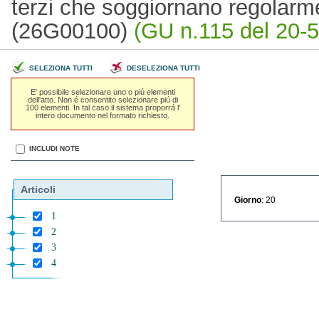
terzi che soggiornano regolarm
(26G00100)
(GU n.115 del 20-5
SELEZIONA TUTTI
DESELEZIONA TUTTI
E' possibile selezionare uno o piú elementi
dell'atto. Non é consentito selezionare piú di
100 elementi. In tal caso il sistema proporrá l'
intero documento nel formato richiesto.
INCLUDI NOTE
Articoli
Giorno
: 20
1
2
3
4