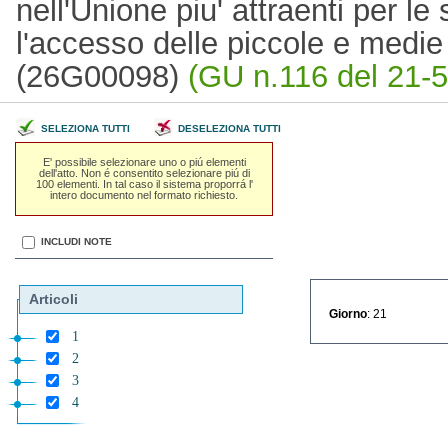
nell'Unione piu' attraenti per le s
l'accesso delle piccole e medie 
(26G00098)
(GU n.116 del 21-5
SELEZIONA TUTTI
DESELEZIONA TUTTI
E' possibile selezionare uno o piú elementi
dell'atto. Non é consentito selezionare piú di
100 elementi. In tal caso il sistema proporrá l'
intero documento nel formato richiesto.
INCLUDI NOTE
Articoli
Giorno
: 21
1
2
3
4