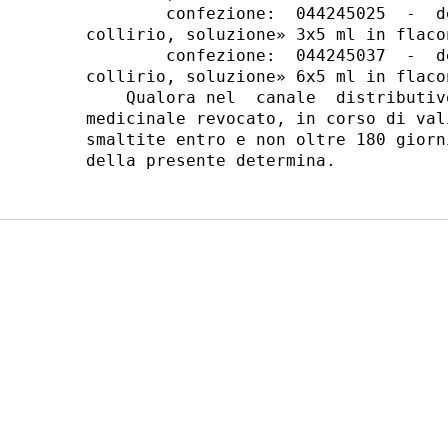
        confezione:  044245025  -  d
collirio, soluzione» 3x5 ml in flacon
        confezione:  044245037  -  d
collirio, soluzione» 6x5 ml in flacon
    Qualora nel  canale  distributiv
medicinale revocato, in corso di val
smaltite entro e non oltre 180 giorn