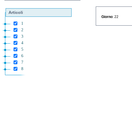
Articoli
Giorno
: 22
1
2
3
4
5
6
7
8