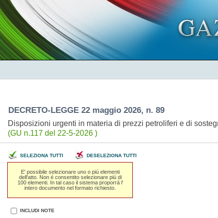
DECRETO-LEGGE 22 maggio 2026, n. 89
Disposizioni urgenti in materia di prezzi petroliferi e di sosteg
(GU n.117 del 22-5-2026 )
SELEZIONA TUTTI
DESELEZIONA TUTTI
E' possibile selezionare uno o piú elementi
dell'atto. Non é consentito selezionare piú di
100 elementi. In tal caso il sistema proporrá l'
intero documento nel formato richiesto.
INCLUDI NOTE