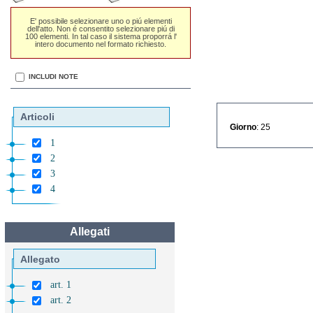
E' possibile selezionare uno o piú elementi
dell'atto. Non é consentito selezionare piú di
100 elementi. In tal caso il sistema proporrá l'
intero documento nel formato richiesto.
INCLUDI NOTE
Articoli
Giorno
: 25
1
2
3
4
Allegati
Allegato
art. 1
art. 2