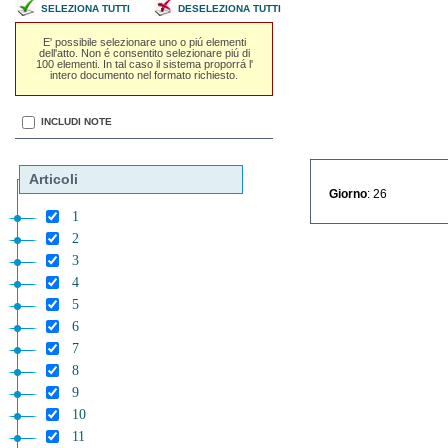
SELEZIONA TUTTI
DESELEZIONA TUTTI
E' possibile selezionare uno o piú elementi
dell'atto. Non é consentito selezionare piú di
100 elementi. In tal caso il sistema proporrá l'
intero documento nel formato richiesto.
INCLUDI NOTE
Articoli
Giorno
: 26
1
2
3
4
5
6
7
8
9
10
11