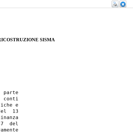
RICOSTRUZIONE SISMA
 parte

 conti

iche e

el  13

inanza

7  del

amente
