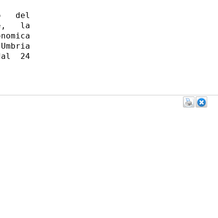
   del

,   la

nomica

Umbria

al  24
