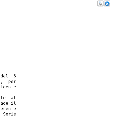
del  6

,  per

igente

te  al

ade il

esente

 Serie
