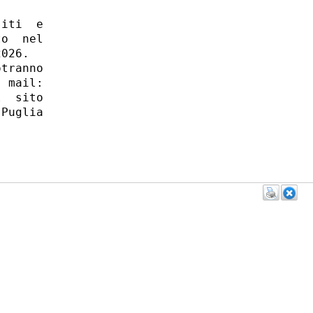
iti  e

o  nel

026. 

tranno

 mail:

  sito

Puglia
