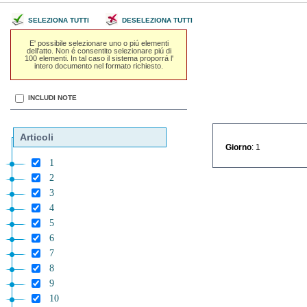
SELEZIONA TUTTI
DESELEZIONA TUTTI
E' possibile selezionare uno o piú elementi
dell'atto. Non é consentito selezionare piú di
100 elementi. In tal caso il sistema proporrá l'
intero documento nel formato richiesto.
INCLUDI NOTE
Articoli
Giorno
: 1
1
2
3
4
5
6
7
8
9
10