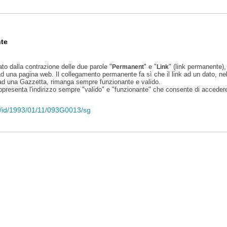
te
ato dalla contrazione delle due parole "
" e "
" (link permanente), 
Permanent
Link
d una pagina web. Il collegamento permanente fa sì che il link ad un dato, ne
 ad una Gazzetta, rimanga sempre funzionante e valido.
appresenta l'indirizzo sempre "valido" e "funzionante" che consente di accedere 
eli/id/1993/01/11/093G0013/sg