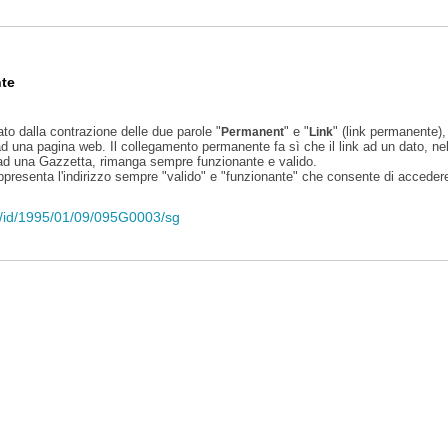
te
ato dalla contrazione delle due parole "
" e "
" (link permanente), 
Permanent
Link
d una pagina web. Il collegamento permanente fa sì che il link ad un dato, ne
 ad una Gazzetta, rimanga sempre funzionante e valido.
appresenta l'indirizzo sempre "valido" e "funzionante" che consente di accedere 
eli/id/1995/01/09/095G0003/sg