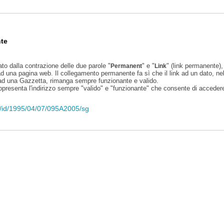
te
ato dalla contrazione delle due parole "
" e "
" (link permanente), 
Permanent
Link
d una pagina web. Il collegamento permanente fa sì che il link ad un dato, ne
 ad una Gazzetta, rimanga sempre funzionante e valido.
appresenta l'indirizzo sempre "valido" e "funzionante" che consente di accedere 
eli/id/1995/04/07/095A2005/sg