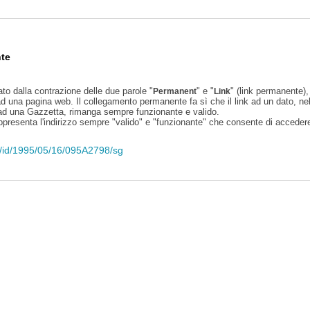
te
ato dalla contrazione delle due parole "
" e "
" (link permanente), 
Permanent
Link
d una pagina web. Il collegamento permanente fa sì che il link ad un dato, ne
 ad una Gazzetta, rimanga sempre funzionante e valido.
appresenta l'indirizzo sempre "valido" e "funzionante" che consente di accedere 
eli/id/1995/05/16/095A2798/sg