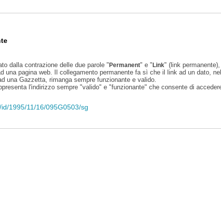
te
ato dalla contrazione delle due parole "
" e "
" (link permanente), 
Permanent
Link
d una pagina web. Il collegamento permanente fa sì che il link ad un dato, ne
 ad una Gazzetta, rimanga sempre funzionante e valido.
appresenta l'indirizzo sempre "valido" e "funzionante" che consente di accedere 
eli/id/1995/11/16/095G0503/sg