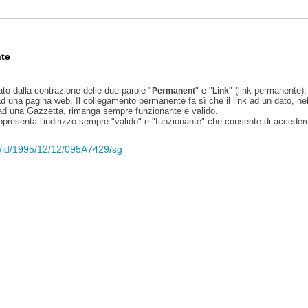
te
ato dalla contrazione delle due parole "
" e "
" (link permanente), 
Permanent
Link
d una pagina web. Il collegamento permanente fa sì che il link ad un dato, ne
 ad una Gazzetta, rimanga sempre funzionante e valido.
appresenta l'indirizzo sempre "valido" e "funzionante" che consente di accedere 
eli/id/1995/12/12/095A7429/sg