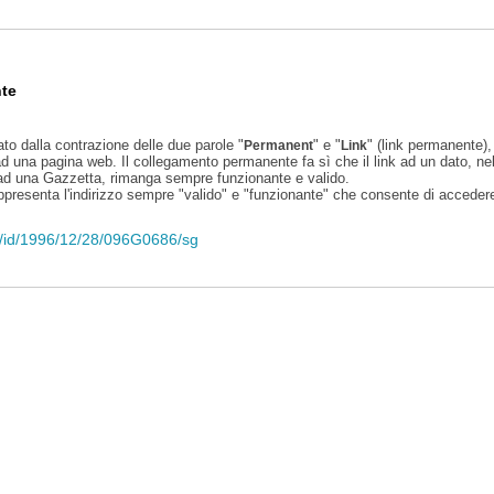
te
ato dalla contrazione delle due parole "
" e "
" (link permanente), 
Permanent
Link
d una pagina web. Il collegamento permanente fa sì che il link ad un dato, ne
 ad una Gazzetta, rimanga sempre funzionante e valido.
appresenta l'indirizzo sempre "valido" e "funzionante" che consente di accedere 
eli/id/1996/12/28/096G0686/sg