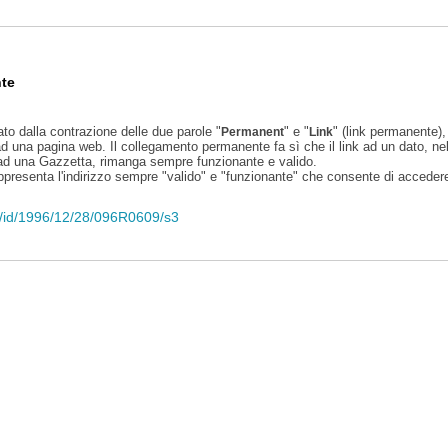
te
ato dalla contrazione delle due parole "
" e "
" (link permanente), 
Permanent
Link
d una pagina web. Il collegamento permanente fa sì che il link ad un dato, ne
 ad una Gazzetta, rimanga sempre funzionante e valido.
appresenta l'indirizzo sempre "valido" e "funzionante" che consente di accedere 
eli/id/1996/12/28/096R0609/s3