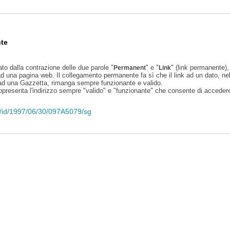
te
ato dalla contrazione delle due parole "
" e "
" (link permanente), 
Permanent
Link
d una pagina web. Il collegamento permanente fa sì che il link ad un dato, ne
 ad una Gazzetta, rimanga sempre funzionante e valido.
appresenta l'indirizzo sempre "valido" e "funzionante" che consente di accedere 
eli/id/1997/06/30/097A5079/sg