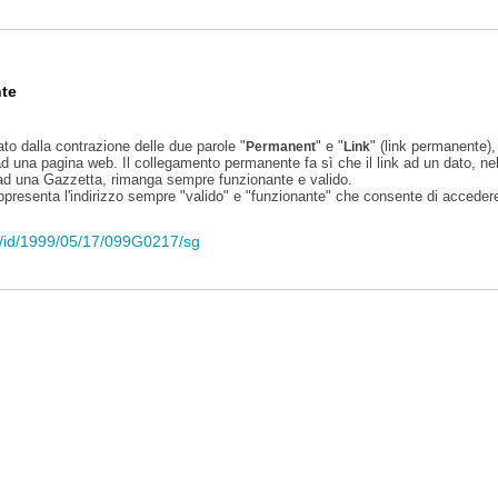
te
ato dalla contrazione delle due parole "
" e "
" (link permanente), 
Permanent
Link
d una pagina web. Il collegamento permanente fa sì che il link ad un dato, ne
 ad una Gazzetta, rimanga sempre funzionante e valido.
appresenta l'indirizzo sempre "valido" e "funzionante" che consente di accedere 
eli/id/1999/05/17/099G0217/sg