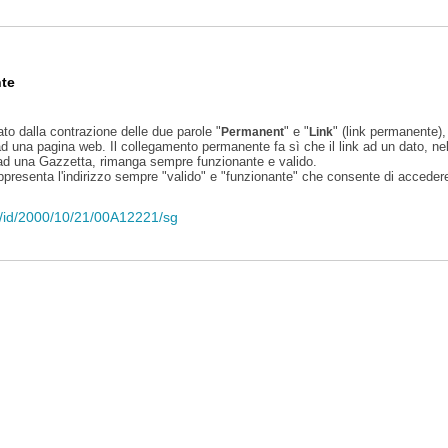
te
ato dalla contrazione delle due parole "
" e "
" (link permanente), 
Permanent
Link
d una pagina web. Il collegamento permanente fa sì che il link ad un dato, ne
 ad una Gazzetta, rimanga sempre funzionante e valido.
appresenta l'indirizzo sempre "valido" e "funzionante" che consente di accedere 
eli/id/2000/10/21/00A12221/sg