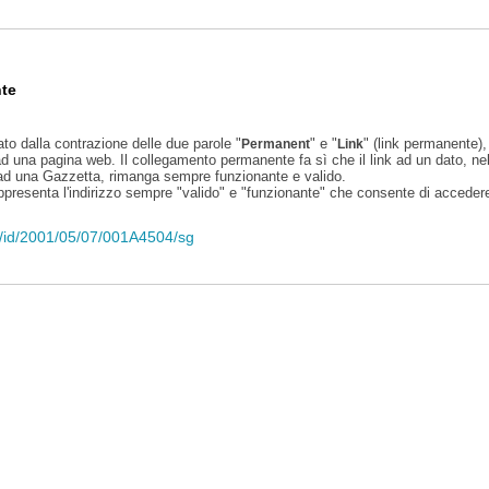
te
ato dalla contrazione delle due parole "
" e "
" (link permanente), 
Permanent
Link
d una pagina web. Il collegamento permanente fa sì che il link ad un dato, ne
 ad una Gazzetta, rimanga sempre funzionante e valido.
appresenta l'indirizzo sempre "valido" e "funzionante" che consente di accedere 
eli/id/2001/05/07/001A4504/sg