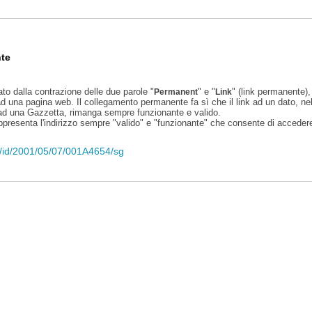
te
ato dalla contrazione delle due parole "
" e "
" (link permanente), 
Permanent
Link
d una pagina web. Il collegamento permanente fa sì che il link ad un dato, ne
 ad una Gazzetta, rimanga sempre funzionante e valido.
appresenta l'indirizzo sempre "valido" e "funzionante" che consente di accedere 
eli/id/2001/05/07/001A4654/sg