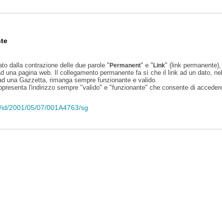
te
ato dalla contrazione delle due parole "
" e "
" (link permanente), 
Permanent
Link
d una pagina web. Il collegamento permanente fa sì che il link ad un dato, ne
 ad una Gazzetta, rimanga sempre funzionante e valido.
appresenta l'indirizzo sempre "valido" e "funzionante" che consente di accedere 
eli/id/2001/05/07/001A4763/sg