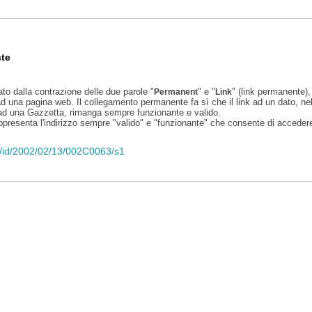
te
ato dalla contrazione delle due parole "
" e "
" (link permanente), 
Permanent
Link
d una pagina web. Il collegamento permanente fa sì che il link ad un dato, ne
 ad una Gazzetta, rimanga sempre funzionante e valido.
appresenta l'indirizzo sempre "valido" e "funzionante" che consente di accedere 
eli/id/2002/02/13/002C0063/s1