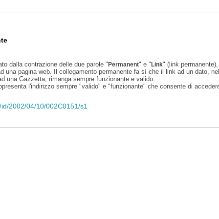
te
ato dalla contrazione delle due parole "
" e "
" (link permanente), 
Permanent
Link
d una pagina web. Il collegamento permanente fa sì che il link ad un dato, ne
 ad una Gazzetta, rimanga sempre funzionante e valido.
appresenta l'indirizzo sempre "valido" e "funzionante" che consente di accedere 
eli/id/2002/04/10/002C0151/s1