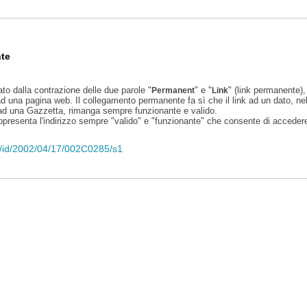
te
ato dalla contrazione delle due parole "
" e "
" (link permanente), 
Permanent
Link
d una pagina web. Il collegamento permanente fa sì che il link ad un dato, ne
 ad una Gazzetta, rimanga sempre funzionante e valido.
appresenta l'indirizzo sempre "valido" e "funzionante" che consente di accedere 
eli/id/2002/04/17/002C0285/s1