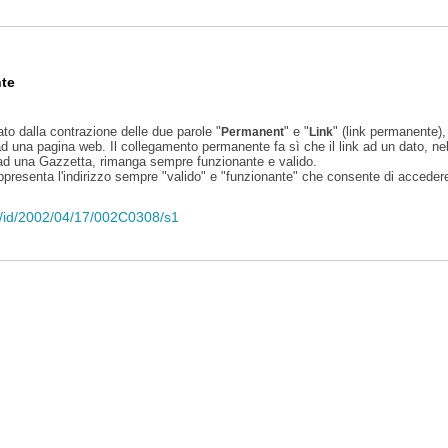
te
ato dalla contrazione delle due parole "
" e "
" (link permanente), 
Permanent
Link
d una pagina web. Il collegamento permanente fa sì che il link ad un dato, ne
 ad una Gazzetta, rimanga sempre funzionante e valido.
appresenta l'indirizzo sempre "valido" e "funzionante" che consente di accedere 
eli/id/2002/04/17/002C0308/s1