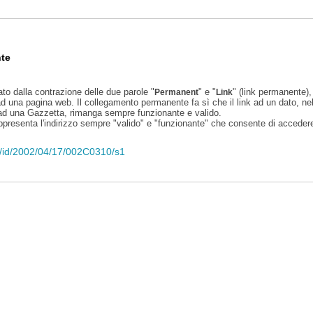
te
ato dalla contrazione delle due parole "
" e "
" (link permanente), 
Permanent
Link
d una pagina web. Il collegamento permanente fa sì che il link ad un dato, ne
 ad una Gazzetta, rimanga sempre funzionante e valido.
appresenta l'indirizzo sempre "valido" e "funzionante" che consente di accedere 
eli/id/2002/04/17/002C0310/s1