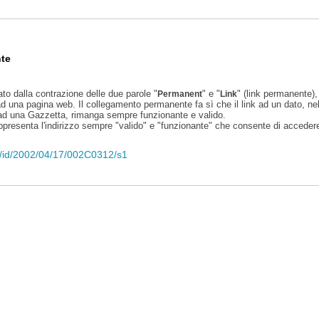
te
ato dalla contrazione delle due parole "
" e "
" (link permanente), 
Permanent
Link
d una pagina web. Il collegamento permanente fa sì che il link ad un dato, ne
 ad una Gazzetta, rimanga sempre funzionante e valido.
appresenta l'indirizzo sempre "valido" e "funzionante" che consente di accedere 
eli/id/2002/04/17/002C0312/s1