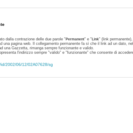
te
ato dalla contrazione delle due parole "
" e "
" (link permanente), 
Permanent
Link
d una pagina web. Il collegamento permanente fa sì che il link ad un dato, ne
 ad una Gazzetta, rimanga sempre funzionante e valido.
appresenta l'indirizzo sempre "valido" e "funzionante" che consente di accedere 
eli/id/2002/06/12/02A07628/sg