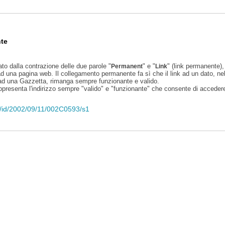
te
ato dalla contrazione delle due parole "
" e "
" (link permanente), 
Permanent
Link
d una pagina web. Il collegamento permanente fa sì che il link ad un dato, ne
 ad una Gazzetta, rimanga sempre funzionante e valido.
appresenta l'indirizzo sempre "valido" e "funzionante" che consente di accedere 
eli/id/2002/09/11/002C0593/s1