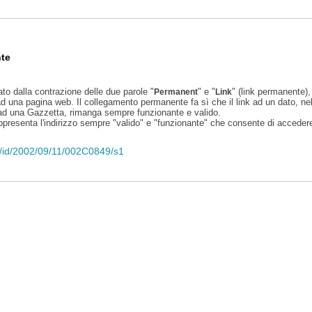
te
ato dalla contrazione delle due parole "
" e "
" (link permanente), 
Permanent
Link
d una pagina web. Il collegamento permanente fa sì che il link ad un dato, ne
 ad una Gazzetta, rimanga sempre funzionante e valido.
appresenta l'indirizzo sempre "valido" e "funzionante" che consente di accedere 
eli/id/2002/09/11/002C0849/s1