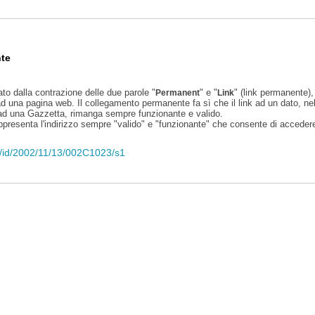
te
ato dalla contrazione delle due parole "
" e "
" (link permanente), 
Permanent
Link
d una pagina web. Il collegamento permanente fa sì che il link ad un dato, ne
 ad una Gazzetta, rimanga sempre funzionante e valido.
appresenta l'indirizzo sempre "valido" e "funzionante" che consente di accedere 
eli/id/2002/11/13/002C1023/s1