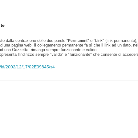
te
ato dalla contrazione delle due parole "
" e "
" (link permanente), 
Permanent
Link
d una pagina web. Il collegamento permanente fa sì che il link ad un dato, ne
 ad una Gazzetta, rimanga sempre funzionante e valido.
appresenta l'indirizzo sempre "valido" e "funzionante" che consente di accedere 
eli/id/2002/12/17/02E09845/s4