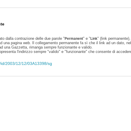
te
ato dalla contrazione delle due parole "
" e "
" (link permanente), 
Permanent
Link
d una pagina web. Il collegamento permanente fa sì che il link ad un dato, ne
 ad una Gazzetta, rimanga sempre funzionante e valido.
appresenta l'indirizzo sempre "valido" e "funzionante" che consente di accedere 
eli/id/2003/12/12/03A13398/sg