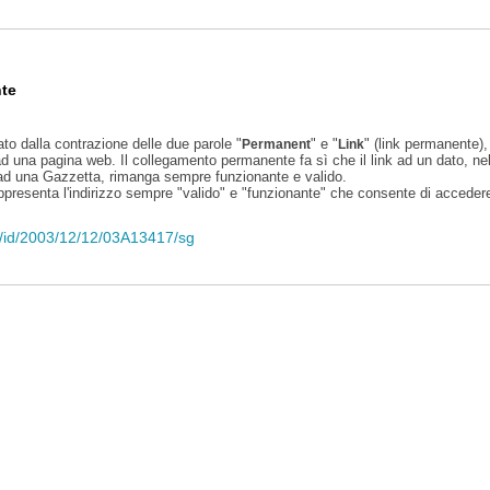
te
ato dalla contrazione delle due parole "
" e "
" (link permanente), 
Permanent
Link
d una pagina web. Il collegamento permanente fa sì che il link ad un dato, ne
 ad una Gazzetta, rimanga sempre funzionante e valido.
appresenta l'indirizzo sempre "valido" e "funzionante" che consente di accedere 
eli/id/2003/12/12/03A13417/sg