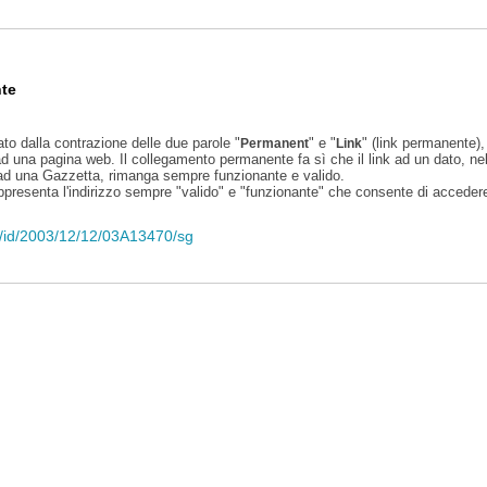
te
ato dalla contrazione delle due parole "
" e "
" (link permanente), 
Permanent
Link
d una pagina web. Il collegamento permanente fa sì che il link ad un dato, ne
 ad una Gazzetta, rimanga sempre funzionante e valido.
appresenta l'indirizzo sempre "valido" e "funzionante" che consente di accedere 
eli/id/2003/12/12/03A13470/sg