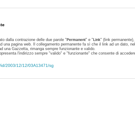
te
ato dalla contrazione delle due parole "
" e "
" (link permanente), 
Permanent
Link
d una pagina web. Il collegamento permanente fa sì che il link ad un dato, ne
 ad una Gazzetta, rimanga sempre funzionante e valido.
appresenta l'indirizzo sempre "valido" e "funzionante" che consente di accedere 
eli/id/2003/12/12/03A13471/sg